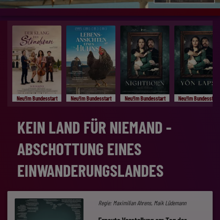
Neu!Im Bundesstart
Neu!Im Bundesstart
Neu!Im Bundesstart
Neu!Im Bundesstart
KEIN LAND FÜR NIEMAND -
ABSCHOTTUNG EINES
EINWANDERUNGSLANDES
Regie: Maximilian Ahrens, Maik Lüdemann
Erneute Vorstellung am Tag der