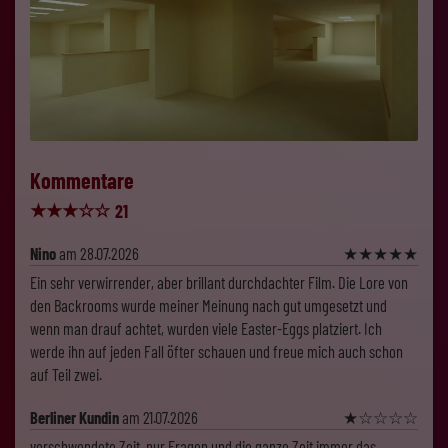
Kommentare
★
★
★
☆
☆
21
Nino
am 28.07.2026
★
★
★
★
★
Ein sehr verwirrender, aber brillant durchdachter Film. Die Lore von
den Backrooms wurde meiner Meinung nach gut umgesetzt und
wenn man drauf achtet, wurden viele Easter-Eggs platziert. Ich
werde ihn auf jeden Fall öfter schauen und freue mich auch schon
auf Teil zwei.
Berliner Kundin
am 21.07.2026
★
☆
☆
☆
☆
verschwendete Zeit, nur Fragen und die ganze Zeit immer das