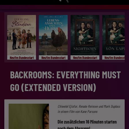
Neu!Im Bundesstart
Neu!Im Bundesstart
Neu!Im Bundesstart
Neu!Im Bundesstart
BACKROOMS: EVERYTHING MUST
GO (EXTENDED VERSION)
Chiwetel Ejiofor, Renate Reinsve und Mark Duplass
in einem Film von Kane Parsons
Die zusätzlichen 16 Minuten starten
nach dem Abspann!