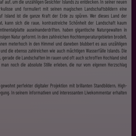
f auf, um die unzähligen Gesichter Islands zu entdecken. In seiner neuen
kulisse und formuliert mit seinen magischen Landschaftsbildern eine
uf Island ist die ganze Kraft der Erde zu spüren. Wer dieses Land der
at, kann sich die raue, kontrastreiche Schönheit der Landschaft kaum
tinentalplatte auseinanderdriften, haben gigantische Naturgewalten in
chsigen Natur geformt. In den zahlreichen Hochtemperaturgebieten brodelt,
tänen meterhoch in den Himmel und daneben blubbert es aus unzähligen
und die ebenso zahlreichen wie auch mächtigen Wasserfälle Islands. Die
eal, gerade die Landschaften im rauen und oft auch schroffen Hochland sind
n man noch die absolute Stille erleben, die nur vom eigenen Herzschlag
gewohnt perfekter digitaler Projektion mit brillanten Standbildern, High-
gung. In seinem informativen und interessanten Livekommentar erhalten