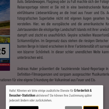
Auto, Geländewagen, Flugzeug oder zu Fuß machte sich der Fotogra
Reisereportage nimmt er Sie mit in eine beeindruckende Natur
einfühlsame Liebeserklärung an die Insel aus Feuer und Eis. A
fotografischen Superlative nicht mit eigenen Augen gesehen h
vorstellen. Hier, wo die europäische und die amerikanische Kon
Jahrtausenden die einzigartige Landschaft Islands mit ihrer urwü
dampft und zischt es unaufhörlich. Geysire schießen Wasserfon
Schlammtöpfen. Im Gegensatz dazu stehen die riesigen Gletscher 
bunten Berge in Island erscheinen in ihrer Farbintensität oft surr
von bizarrer Schönheit. In dieser schier unendlichen Weite kan
unterbrochen wird.
Andreas Huber präsentiert die faszinierende Island-Reportage in 
Definition-Filmsequenzen und sorgsam ausgesuchter Musikunterle
rmationen für eine eigene Erkundung der Vulkaninsel aus Feuer und Eis.
Hallo! Könnten wir bitte einige zusätzliche Dienste für
Erforderlich &
Besucher-Statistiken
aktivieren? Sie können Ihre Zustimmung später
jederzeit ändern oder zurückziehen.