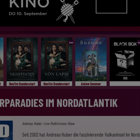
OmU
O
t
Neu!Im Bundesstart
Neu!Im Bundesstart
Anime Sommer
URPARADIES IM NORDATLANTIK
Andreas Huber: Live-Multivisions-Show
Seit 2002 hat Andreas Huber die faszinierende Vulkaninsel im Nord