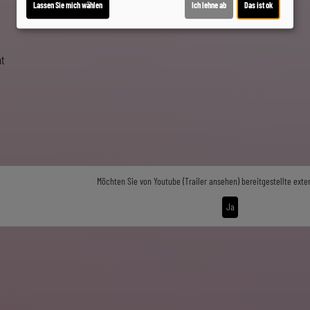
Lassen Sie mich wählen
Ich lehne ab
Das ist ok
t
Möchten Sie von
Youtube (Trailer ansehen)
bereitgestellte exte
Ja