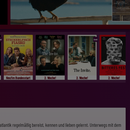
mU
OmU
Neu!Im Bundesstart
2. Woche!
2. Woche!
2. Woche!
atlantik regelmäßig bereist, kennen und lieben gelernt. Unterwegs mit dem