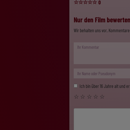
☆
☆
☆
☆
☆
0
Nur den Film bewerten,
Wir behalten uns vor, Kommentare 
Ich bin über 16 Jahre alt und 
☆
☆
☆
☆
☆