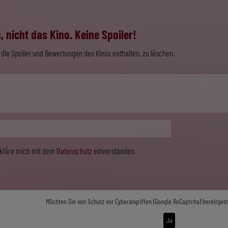
 nicht das Kino. Keine Spoiler!
die Spoiler und Bewertungen des Kinos enthalten, zu löschen.
erkläre mich mit dem
Datenschutz
einverstanden.
Möchten Sie von
Schutz vor Cyberangriffen (Google ReCaptcha)
bereitgest
Ja