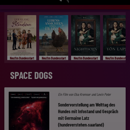
Neu!Im Bundesstart
Neu!Im Bundesstart
Neu!Im Bundesstart
Neu!Im Bundesstart
SPACE DOGS
Ein Film von Elsa Kremser und Levin Peter
Sondervorstellung am Welttag des
Hundes mit Infostand und Gespräch
mit Germaine Latz
(hundeverstehen.saarland)