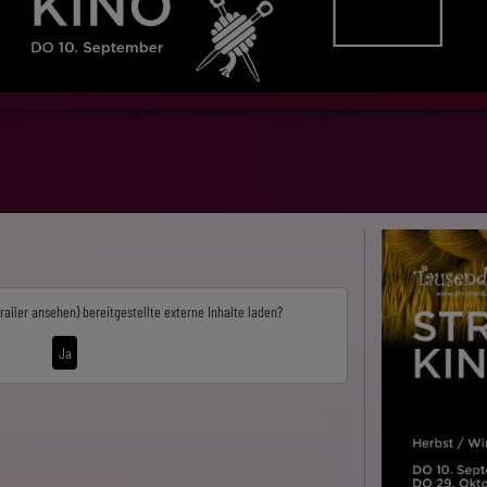
railer ansehen)
bereitgestellte externe Inhalte laden?
Ja