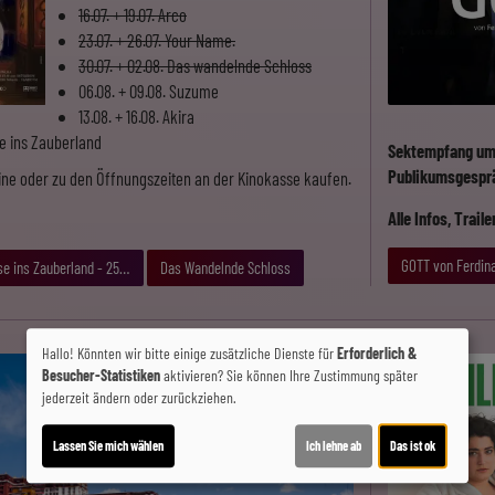
16.07. + 19.07. Arco
23.07. + 26.07. Your Name.
30.07. + 02.08. Das wandelnde Schloss
06.08. + 09.08. Suzume
13.08. + 16.08. Akira
se ins Zauberland
Sektempfang um 1
Publikumsgespr
ine oder zu den Öffnungszeiten an der Kinokasse kaufen.
Alle Infos, Trail
GOTT von Ferdin
se ins Zauberland - 25 Anniversary
Das Wandelnde Schloss
Hallo! Könnten wir bitte einige zusätzliche Dienste für
Erforderlich &
Besucher-Statistiken
aktivieren? Sie können Ihre Zustimmung später
jederzeit ändern oder zurückziehen.
Lassen Sie mich wählen
Ich lehne ab
Das ist ok