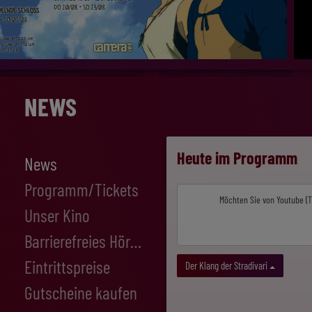
NEWS
Heute im Programm
News
Programm/Tickets
Möchten Sie von
Youtube (T
Komplettes Programm
Anime Sommer
Best of Cinema
Cispa Cyber Cinema
Royal Ballet & Opera
Solo@camerazwo
Der Wahnsinn
Publikumsgespräch
Frauen im Fokus
Vorschau
Auf dem Kinosessel verreisen
Unser Kino
Unsere Säle
Nostalgie
Barrierefreies Hören
Kompatible Geräte
Eintrittspreise
Der Klang der Stradivari
Gutscheine kaufen