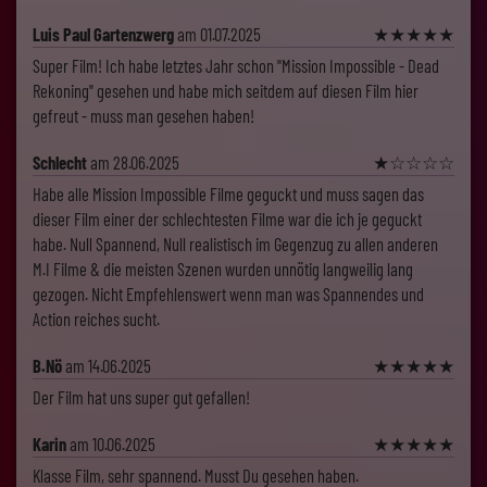
Luis Paul Gartenzwerg
am 01.07.2025
★
★
★
★
★
Super Film! Ich habe letztes Jahr schon "Mission Impossible - Dead
Rekoning" gesehen und habe mich seitdem auf diesen Film hier
gefreut - muss man gesehen haben!
Schlecht
am 28.06.2025
★
☆
☆
☆
☆
Habe alle Mission Impossible Filme geguckt und muss sagen das
dieser Film einer der schlechtesten Filme war die ich je geguckt
habe. Null Spannend, Null realistisch im Gegenzug zu allen anderen
M.I Filme & die meisten Szenen wurden unnötig langweilig lang
gezogen. Nicht Empfehlenswert wenn man was Spannendes und
Action reiches sucht.
B.Nö
am 14.06.2025
★
★
★
★
★
Der Film hat uns super gut gefallen!
Karin
am 10.06.2025
★
★
★
★
★
Klasse Film, sehr spannend. Musst Du gesehen haben.