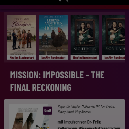
Neu!Im Bundesstart
Neu!Im Bundesstart
Neu!Im Bundesstart
Neu!Im Bundesstart
MISSION: IMPOSSIBLE - THE
FINAL RECKONING
Regie: Christopher McQuarrie. Mit Tom Cruise,
OmU
Hayley Atwell, Ving Rhames
mit Impulsen von Dr. Felix
Koltermann, Wissenschaftsredakteur