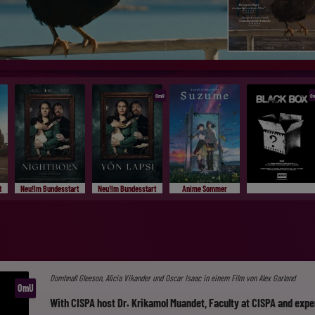
OmU
O
t
Neu!Im Bundesstart
Neu!Im Bundesstart
Anime Sommer
Domhnall Gleeson, Alicia Vikander und Oscar Isaac in einem Film von Alex Garland
OmU
With CISPA host Dr. Krikamol Muandet, Faculty at CISPA and expe