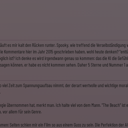
uft es mir kalt den Rücken runter. Spooky, wie treffend die Verselbständigung von
e die Kommentare hier im Jahr 2015 geschrieben haben, wohl heute denken? "enttä
glich ist? Ich denke es wird irgendwann genau so kommen: das die KI die Gefühl
sagen können, er habe es nicht kommen sehen. Daher 5 Sterne und Nummer 1 auf
 so viel Zeit zum Spannungsaufbau nimmt, der derart wertvolle und wichtige morali
.
gie übernommen hat, merkt man. Ich halte viel von dem Mann. "The Beach" ist ei
, vor allem für sein Genre.
: Selten schien mir ein Film so aus einem Guss zu sein. Die Perfektion der AI 