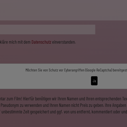
erkläre mich mit dem
Datenschutz
einverstanden.
Möchten Sie von
Schutz vor Cyberangriffen (Google ReCaptcha)
bereitgest
Ja
tar zum Film! Hierfür benötigen wir Ihren Namen und Ihren entsprechenden Text
in Pseudonym zu verwenden und Ihren Namen nicht Preis zu geben. Ihre Angaben 
f unbestimmte Zeit gespeichert und ggf. von uns entfernt, kommentiert oder und