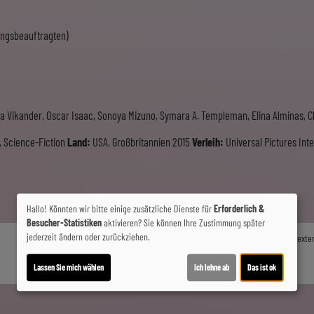
hungsbeauftragten)
a Vikander, Oscar Isaac, Sonoya Mizuno, Symara A. Templeman, Elina Alminas, Cl
 Science-Fiction
Land:
USA, Großbritannien 2015
Verleih:
Universal Pictures In
Hallo! Könnten wir bitte einige zusätzliche Dienste für
Erforderlich &
Besucher-Statistiken
aktivieren? Sie können Ihre Zustimmung später
jederzeit ändern oder zurückziehen.
Möchten Sie von
Youtube (Trailer ansehen)
bereitgestellte exte
Ja
Lassen Sie mich wählen
Ich lehne ab
Das ist ok