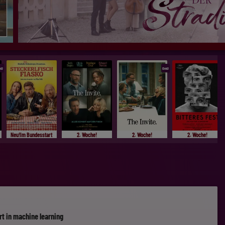
mU
OmU
Neu!Im Bundesstart
2. Woche!
2. Woche!
2. Woche!
rt in machine learning