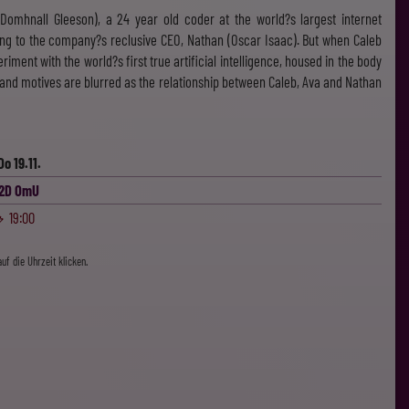
(Domhnall Gleeson), a 24 year old coder at the world?s largest internet
ng to the company?s reclusive CEO, Nathan (Oscar Isaac). But when Caleb
eriment with the world?s first true artificial intelligence, housed in the body
s and motives are blurred as the relationship between Caleb, Ava and Nathan
Do 19.11.
2D OmU
19:00
uf die Uhrzeit klicken.