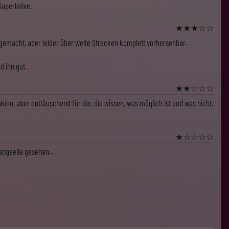
uperlative.
★
★
★
☆
☆
gemacht, aber leider über weite Strecken komplett vorhersehbar.
 ihn gut.
★
★
☆
☆
☆
kino, aber enttäuschend für die, die wissen, was möglich ist und was nicht.
★
☆
☆
☆
☆
angeeile gesehen...