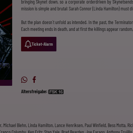
bringing Skynet down, so a corporate orderdriven by Skynetsends 
mission is simple and brutal: Sarah Connor (Linda Hamilton) must di
But the plan doesn´t unfold as intended. In the past, the Termina
Each meeting ends in death, and at first the killings appear random,
Ticket-Alarm
Altersfreigabe:
Michael Biehn, Linda Hamilton, Lance Henriksen, Paul Winfield, Bess Motta, Rick 
ranco Columbu, Ken Fritz, Stan Yale, Brad Rearden, Joe Farago, Anthony Trujillo,