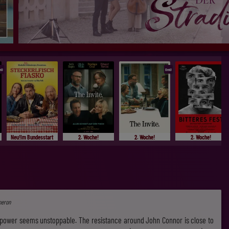
mU
OmU
Neu!Im Bundesstart
2. Woche!
2. Woche!
2. Woche!
meron
s power seems unstoppable. The resistance around John Connor is close to