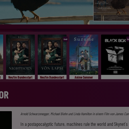
OmU
O
t
Neu!Im Bundesstart
Neu!Im Bundesstart
Anime Sommer
OR
Arnold Schwarzenegger, Michael Biehn und Linda Hamilton in einem Film von James Ca
In a postapocalyptic future, machines rule the world and Skynet´