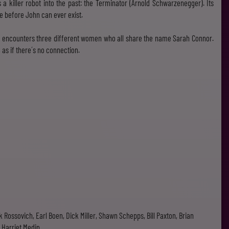
a killer robot into the past: the Terminator (Arnold Schwarzenegger). Its
e before John can ever exist.
tor encounters three different women who all share the name Sarah Connor.
 as if there´s no connection.
Rossovich, Earl Boen, Dick Miller, Shawn Schepps, Bill Paxton, Brian
 Harriet Medin