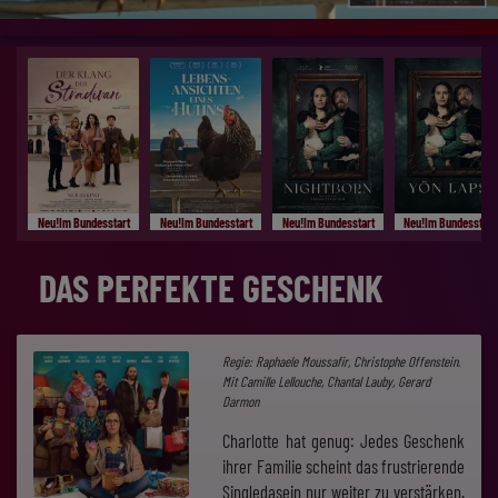
Neu!Im Bundesstart
Neu!Im Bundesstart
Neu!Im Bundesstart
Neu!Im Bundesstart
DAS PERFEKTE GESCHENK
Regie: Raphaele Moussafir, Christophe Offenstein.
Mit Camille Lellouche, Chantal Lauby, Gerard
Darmon
Charlotte hat genug: Jedes Geschenk
ihrer Familie scheint das frustrierende
Singledasein nur weiter zu verstärken.