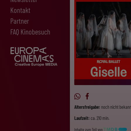
Kontakt
Partner
FAQ Kinobesuch
Altersfreigabe:
noch nicht bekann
Laufzeit:
ca. 210 min.
Inhalte zum Teil von