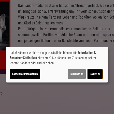
Das Bauernmädchen Giselle hat sich in Albrecht verliebt. Als sie erf
ist, bringt sie sich aus Verzweiflung um. Ihr Geist schließt sich de
Weg kreuzt, in einem Tanz auf Leben und Tod töten wollen. Von Schu
und Giselles Geist - stellen muss.
Peter Wrights Inszenierung dieses romantischen Balletts aus d
stimmungsvollen Partitur von Adolphe Adam und den atmosphärisc
und jenseitigen Welten in einer Geschichte von Liebe, Verrat und Er
Hallo! Könnten wir bitte einige zusätzliche Dienste für
Erforderlich &
Ticket-Alarm
Besucher-Statistiken
aktivieren? Sie können Ihre Zustimmung später
jederzeit ändern oder zurückziehen.
Lassen Sie mich wählen
Ich lehne ab
Das ist ok
t