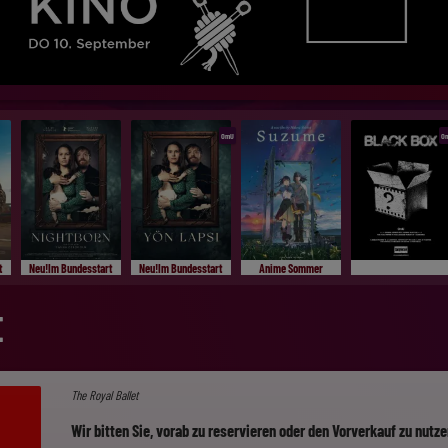
OmU
O
t
Neu!Im Bundesstart
Neu!Im Bundesstart
Anime Sommer
E
The Royal Ballet
Wir bitten Sie, vorab zu reservieren oder den Vorverkauf zu nutz