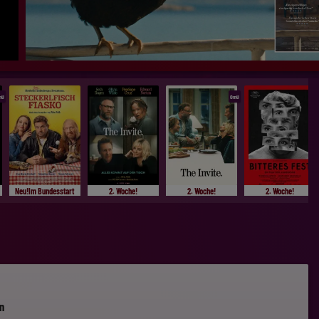
mU
OmU
Neu!Im Bundesstart
2. Woche!
2. Woche!
2. Woche!
en