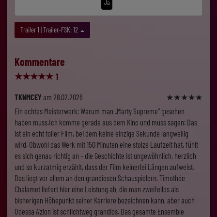
Ja
Trailer 1 | Trailer-FSK: 12
Kommentare
★
★
★
★
★
1
TKNMCEY
am 28.02.2026
★
★
★
★
★
Ein echtes Meisterwerk: Warum man „Marty Supreme“ gesehen
haben muss.Ich komme gerade aus dem Kino und muss sagen: Das
ist ein echt toller Film, bei dem keine einzige Sekunde langweilig
wird. Obwohl das Werk mit 150 Minuten eine stolze Laufzeit hat, fühlt
es sich genau richtig an – die Geschichte ist ungewöhnlich, herzlich
und so kurzatmig erzählt, dass der Film keinerlei Längen aufweist.
Das liegt vor allem an den grandiosen Schauspielern. Timothée
Chalamet liefert hier eine Leistung ab, die man zweifellos als
bisherigen Höhepunkt seiner Karriere bezeichnen kann, aber auch
Odessa A’zion ist schlichtweg grandios. Das gesamte Ensemble