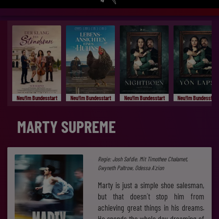
Neu!Im Bundesstart
Neu!Im Bundesstart
Neu!Im Bundesstart
Neu!Im Bundesstart
MARTY SUPREME
Regie: Josh Safdie. Mit Timothee Chalamet,
Gwyneth Paltrow, Odessa A´zion
Marty is just a simple shoe salesman,
but that doesn´t stop him from
achieving great things in his dreams.
He spends the whole day dreaming of