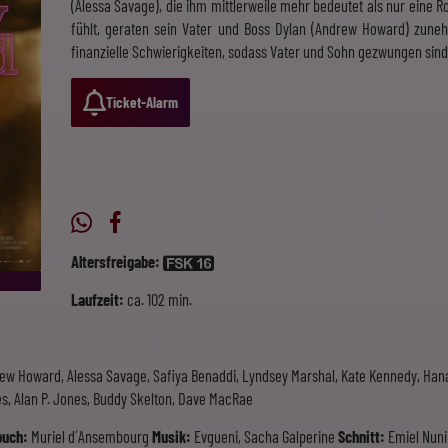
(Alessa Savage), die ihm mittlerweile mehr bedeutet als nur eine Ro
fühlt, geraten sein Vater und Boss Dylan (Andrew Howard) zune
finanzielle Schwierigkeiten, sodass Vater und Sohn gezwungen sin
Ticket-Alarm
Altersfreigabe:
Laufzeit:
ca. 102 min.
w Howard, Alessa Savage, Safiya Benaddi, Lyndsey Marshal, Kate Kennedy, Hana
es, Alan P. Jones, Buddy Skelton, Dave MacRae
buch:
Muriel d´Ansembourg
Musik:
Evgueni, Sacha Galperine
Schnitt:
Emiel Nun