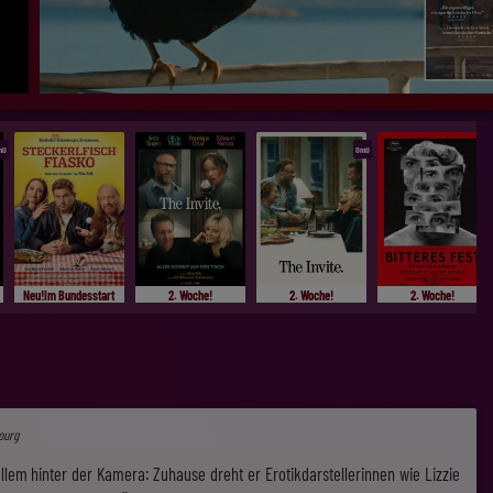
mU
OmU
Neu!Im Bundesstart
2. Woche!
2. Woche!
2. Woche!
ourg
 allem hinter der Kamera: Zuhause dreht er Erotikdarstellerinnen wie Lizzie