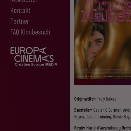
Kontakt
Partner
FAQ Kinobesuch
Originaltitel:
Truly Naked
Darsteller:
Caolan O´Gorman, Andre
Boyes, Julian Cruiming, Daisie Boy
Regie:
Muriel d´Ansembourg
Dreh