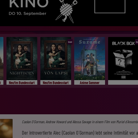
OmU
O
t
Neu!Im Bundesstart
Neu!Im Bundesstart
Anime Sommer
Caolan O´Gorman, Andrew Howard und Alessa Savage in einem Film von Muriel d´Ansemb
Der introvertierte Alec (Caolan O´Gorman) lebt seine Intimität vor