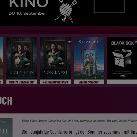
OmU
O
t
Neu!Im Bundesstart
Neu!Im Bundesstart
Anime Sommer
UCH
Glenn Close, Anders Danielsen Lie und Emily Matthews in einem Film von Charlie McDowe
Die neunjährige Sophia verbringt den Sommer zusammen mit ihrem