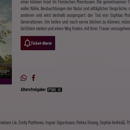
einer kleinen Insel im Finnischen Meerbusen. Die gemeinsamen T
voller Nähe, Beobachtungen der Natur und alltäglicher Gespräche, 
anderen und wird deshalb ausgespart: der Tod von Sophias Mu
Generationen. Um heilen und nach vorne blicken zu können, müss
Gefühlen stellen und einen Weg finden, mit ihrer Trauer umzugehen
Ticket-Alarm
Altersfreigabe:
ielsen Lie, Emily Matthews, Ingvar Sigurdsson, Pekka Strang, Sophia Heikkilä, Th