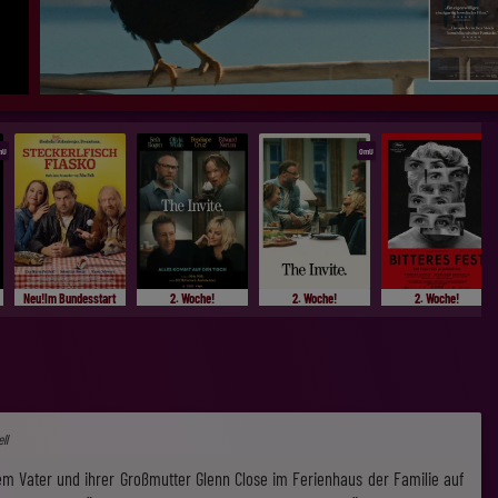
mU
OmU
Neu!Im Bundesstart
2. Woche!
2. Woche!
2. Woche!
ll
 Vater und ihrer Großmutter Glenn Close im Ferienhaus der Familie auf