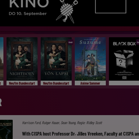
OmU
O
t
Neu!Im Bundesstart
Neu!Im Bundesstart
Anime Sommer
R
Harrison Ford, Rutger Hauer, Sean Young, Regie: Ridley Scott
With CISPA host Professor Dr. Jilles Vreeken, Faculty at CISPA an