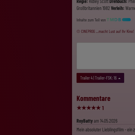
Regie:
Ridley Scott
Drehbuch:
Phil
Großbritannien 1982
Verleih:
Warne
Inhalte zum Teil von
© CINEPROG ...macht Lust auf Ihr Kino!
Trailer 4 | Trailer-FSK: 16
Kommentare
★
★
★
★
★
1
RoyBatty
am 14.05.2026
Mein absoluter Lieblingsfilm - ein