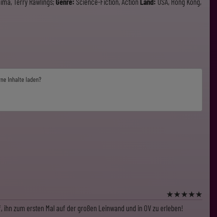
ma, Terry Rawlings;
Genre:
Science-Fiction, Action
Land:
USA, Hong Kong,
rne Inhalte laden?
★
★
★
★
★
f, ihn zum ersten Mal auf der großen Leinwand und in OV zu erleben!