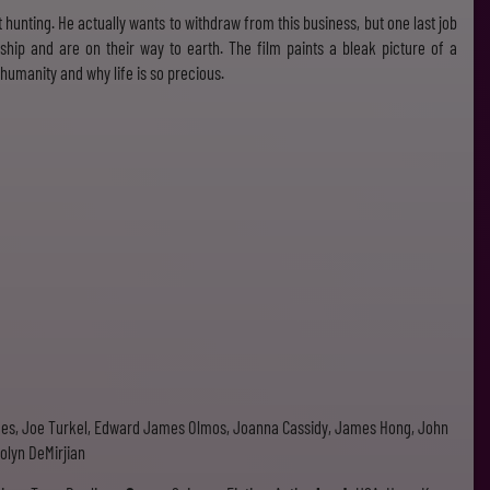
 hunting. He actually wants to withdraw from this business, but one last job
ip and are on their way to earth. The film paints a bleak picture of a
 humanity and why life is so precious.
ames, Joe Turkel, Edward James Olmos, Joanna Cassidy, James Hong, John
olyn DeMirjian