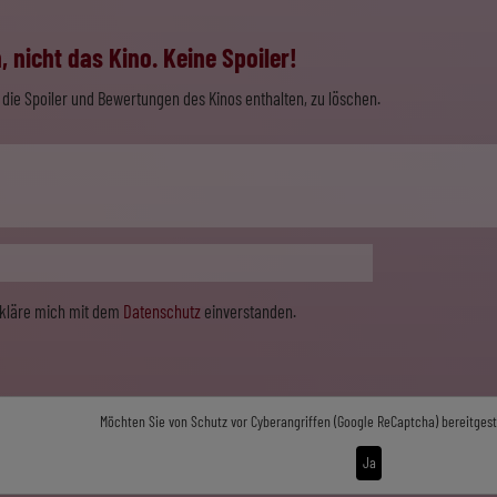
 nicht das Kino. Keine Spoiler!
die Spoiler und Bewertungen des Kinos enthalten, zu löschen.
erkläre mich mit dem
Datenschutz
einverstanden.
Möchten Sie von
Schutz vor Cyberangriffen (Google ReCaptcha)
bereitgest
Ja