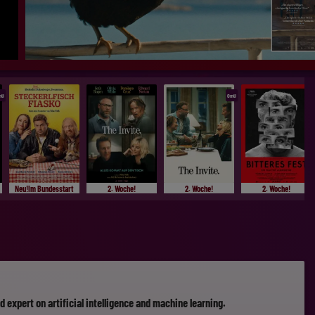
mU
OmU
Neu!Im Bundesstart
2. Woche!
2. Woche!
2. Woche!
d expert on artificial intelligence and machine learning.