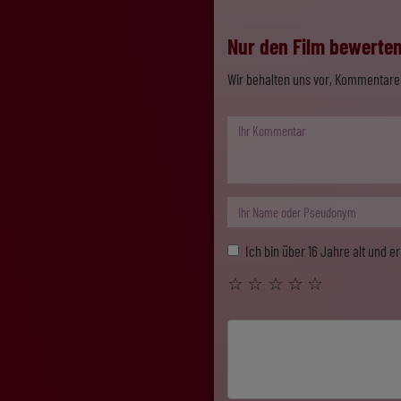
Nur den Film bewerten,
Wir behalten uns vor, Kommentare 
Ich bin über 16 Jahre alt und 
☆
☆
☆
☆
☆