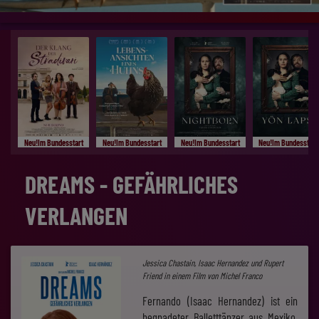
Neu!Im Bundesstart
Neu!Im Bundesstart
Neu!Im Bundesstart
Neu!Im Bundesstart
DREAMS - GEFÄHRLICHES
VERLANGEN
Jessica Chastain, Isaac Hernandez und Rupert
Friend in einem Film von Michel Franco
Fernando (Isaac Hernandez) ist ein
begnadeter Balletttänzer aus Mexiko,